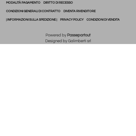
MODALITÀ PAGAMENTO
DIRITTO DI RECESSO
CONDIZIONI GENERALI DI CONTRATTO
DIVENTA RIVENDITORE
| INFORMAZIONI SULLA SPEDIZIONE |
PRIVACY POLICY
CONDIZIONI DI VENDITA
Powered by
Passepartout
Designed by Galimberti srl