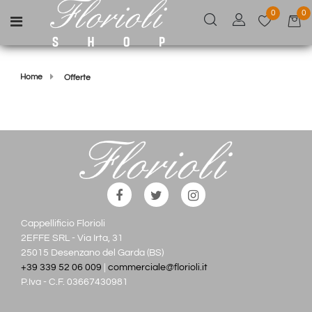
0
0
Open menu
Home
Offerte
Cappellificio Florioli
2EFFE SRL - Via Irta, 31
25015 Desenzano del Garda (BS)
+39 339 52 06 009
|
commerciale@florioli.it
P.Iva - C.F. 03667430981