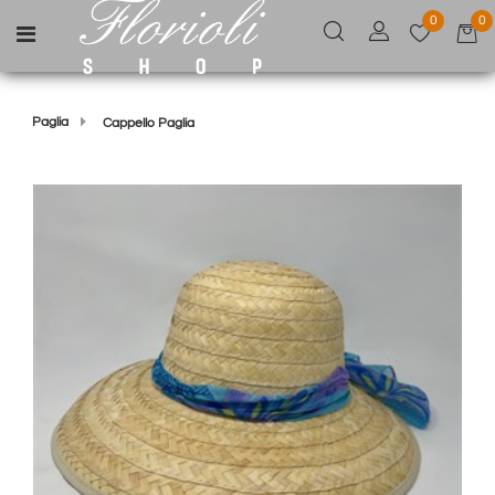
0
0
Open menu
Paglia
Cappello Paglia