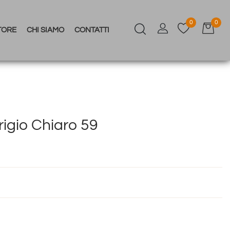
0
0
TORE
CHI SIAMO
CONTATTI
igio Chiaro 59