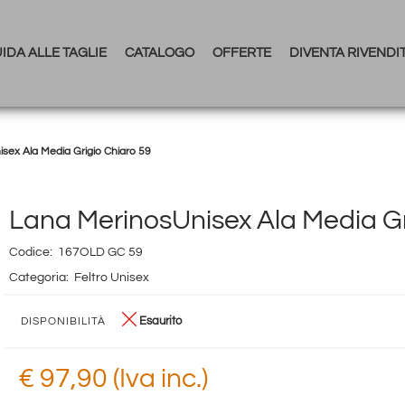
IDA ALLE TAGLIE
CATALOGO
OFFERTE
DIVENTA RIVENDI
sex Ala Media Grigio Chiaro 59
Lana MerinosUnisex Ala Media Gr
Codice:
167OLD GC 59
Categoria:
Feltro Unisex
Esaurito
DISPONIBILITÀ
€ 97,90 (Iva inc.)