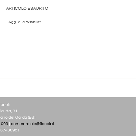
ARTICOLO ESAURITO
Agg. alla Wishlist
orioli
a Irta, 31
no del Garda (BS)
 009
|
commerciale@florioli.it
03667430981