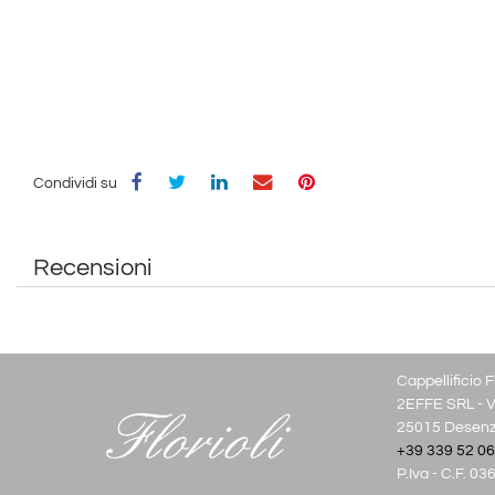
Condividi su
Recensioni
Cappellificio Fl
2EFFE SRL - Vi
25015 Desenza
+39 339 52 06
P.Iva - C.F. 