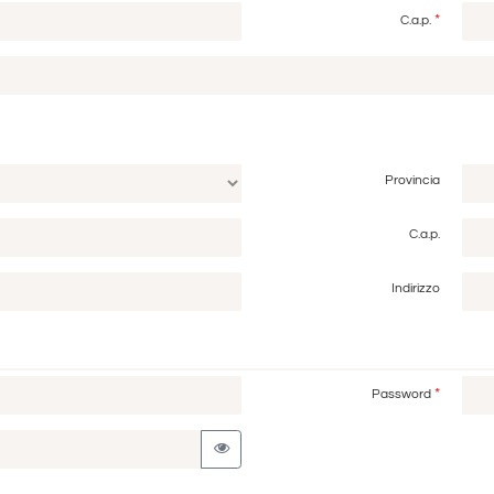
*
C.a.p.
Provincia
C.a.p.
Indirizzo
*
Password
View password