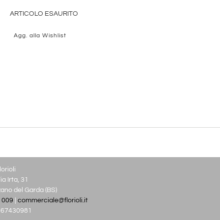
ARTICOLO ESAURITO
Agg. alla Wishlist
orioli
a Irta, 31
no del Garda (BS)
 009
|
commerciale@florioli.it
03667430981