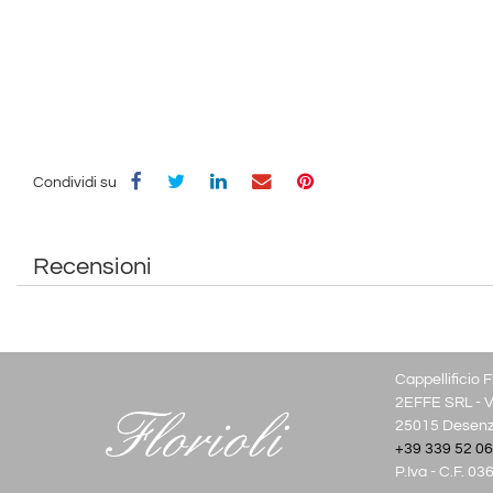
Condividi su
Recensioni
Cappellificio Fl
2EFFE SRL - Vi
25015 Desenza
+39 339 52 06
P.Iva - C.F. 