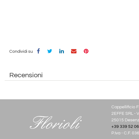
Condividi su
Recensioni
Cappellificio Fl
2EFFE SRL - Vi
25015 Desenza
+39 339 52 06
P.Iva - C.F. 