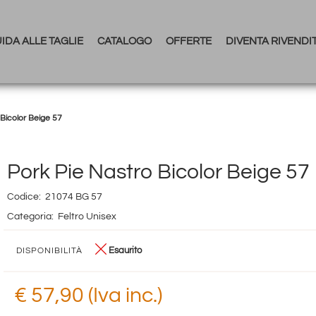
IDA ALLE TAGLIE
CATALOGO
OFFERTE
DIVENTA RIVENDI
 Bicolor Beige 57
Pork Pie Nastro Bicolor Beige 57
Codice:
21074 BG 57
Categoria:
Feltro Unisex
Esaurito
DISPONIBILITÀ
€ 57,90 (Iva inc.)