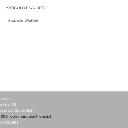
ARTICOLO ESAURITO
Agg. alla Wishlist
orioli
a Irta, 31
no del Garda (BS)
 009
|
commerciale@florioli.it
03667430981