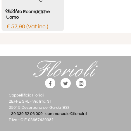
2105U
Cart
Guanto Ecomontone
Uomo
€ 57,90 (Vat inc.)
Cappellificio Florioli
2EFFE SRL - Via Irta, 31
25015 Desenzano del Garda (BS)
+39 339 52 06 009
|
commerciale@florioli.it
P.Iva - C.F. 03667430981