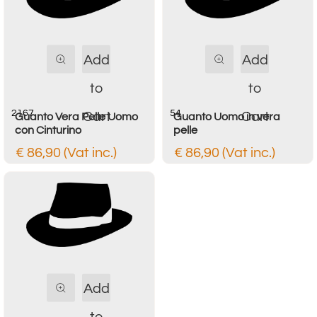
Quantity
Quantity
Add
Add
to
to
2167
54
Cart
Cart
Guanto Vera Pelle Uomo
Guanto Uomo in vera
con Cinturino
pelle
€ 86,90 (Vat inc.)
€ 86,90 (Vat inc.)
Quantity
Add
to