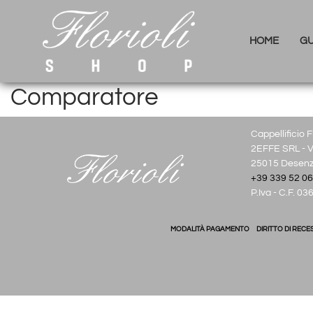
HOME
GU
Comparatore
Cappellificio Fl
2EFFE SRL - Vi
25015 Desenza
+39 339 52 06
P.Iva - C.F. 
MODALITÀ PAGAMENTO
DIRITTO DI RECE