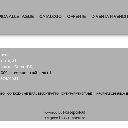
IDA ALLE TAGLIE
CATALOGO
OFFERTE
DIVENTA RIVENDI
orioli
a Irta, 31
no del Garda (BS)
 009
|
commerciale@florioli.it
03667430981
SSO
CONDIZIONI GENERALI DI CONTRATTO
DIVENTA RIVENDITORE
| INFORMAZIONI SULLA S
Powered by
Passepartout
Designed by Galimberti srl