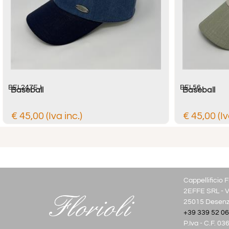
BEL247EJ
BEL56
Baseball
Baseball
€ 45,00 (Iva inc.)
€ 45,00 (Iv
Cappellificio Fl
2EFFE SRL - V
25015 Desenza
+39 339 52 06
P.Iva - C.F. 