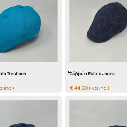
PE32DD
ate Turchese
Coppola Estate Jeans
a inc.)
€ 44,90 (Iva inc.)