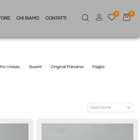
0
0
TORE
CHI SIAMO
CONTATTI
ltro Unisex
Guanti
Original Panama
Paglia