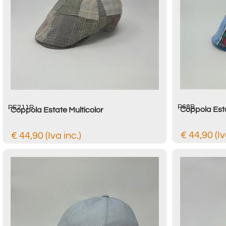
P68B
PE211P
Coppola Esta
Coppola Estate Multicolor
€ 44,90 (Iv
€ 44,90 (Iva inc.)