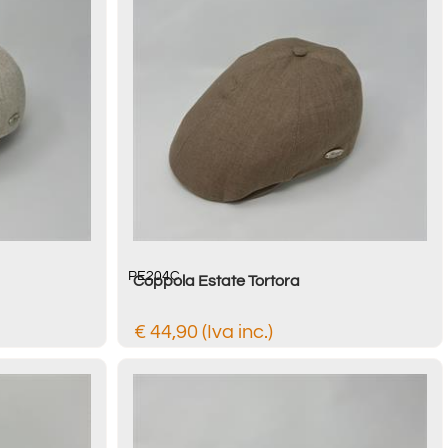
PE204C
Coppola Estate Tortora
€ 44,90 (Iva inc.)