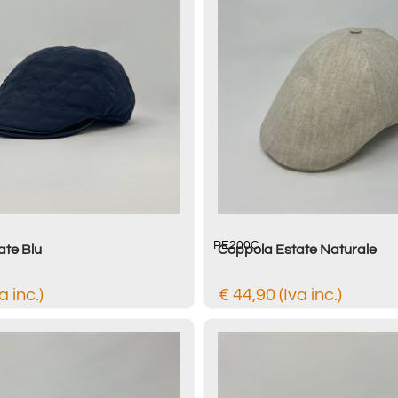
PE200C
ate Blu
Coppola Estate Naturale
a inc.)
€ 44,90 (Iva inc.)