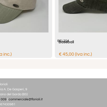
BEL204
Baseball
a inc.)
€ 45,00 (Iva inc.)
orioli
ia A. De Gasperi, 9
no del Garda (BS)
 009
|
commerciale@florioli.it
03667430981