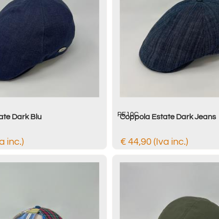
PE10C
ate Dark Blu
Coppola Estate Dark Jeans
a inc.)
€ 44,90 (Iva inc.)