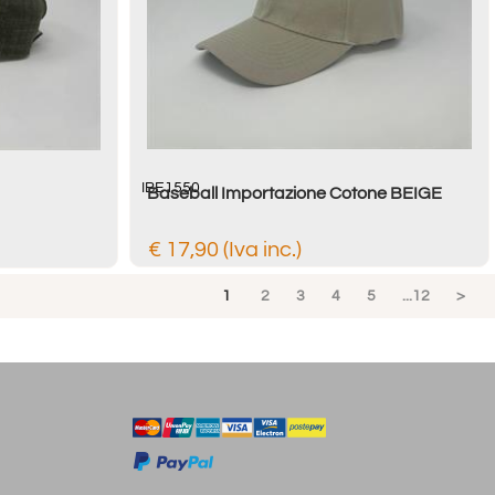
IBE1550
Baseball Importazione Cotone BEIGE
€ 17,90 (Iva inc.)
1
2
3
4
5
...12
>