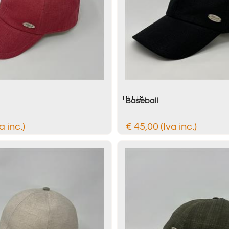
BEL18
Baseball
a inc.)
€ 45,00 (Iva inc.)