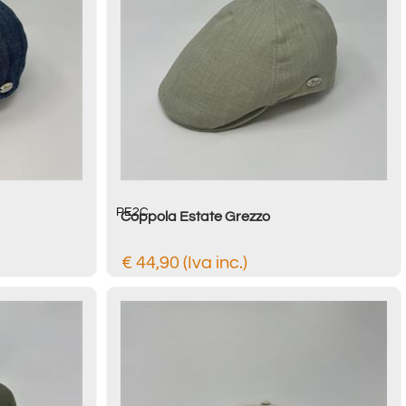
PE2C
Coppola Estate Grezzo
€ 44,90 (Iva inc.)