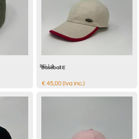
BEL1-9
Baseball E
€ 45,00 (Iva inc.)