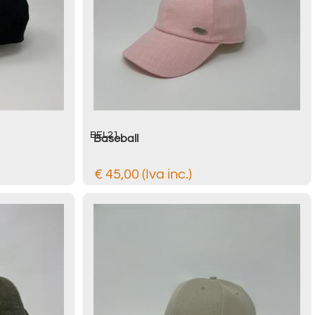
BEL21
Baseball
€ 45,00 (Iva inc.)