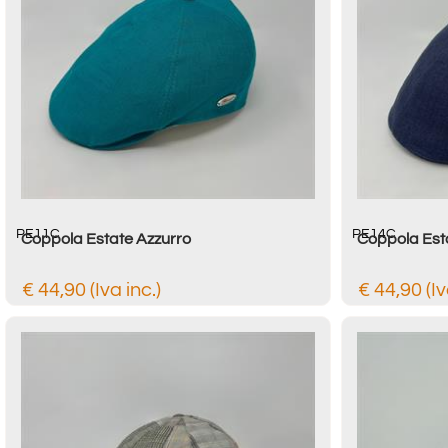
PE11C
PE14C
Coppola Estate Azzurro
Coppola Est
€ 44,90 (Iva inc.)
€ 44,90 (Iv