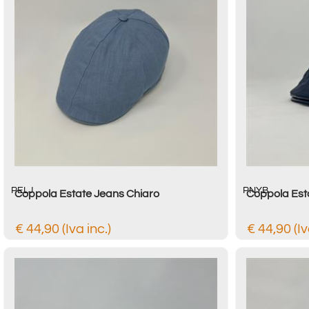
PELJ
PNYB
Coppola Estate Jeans Chiaro
Coppola Est
€ 44,90 (Iva inc.)
€ 44,90 (Iv