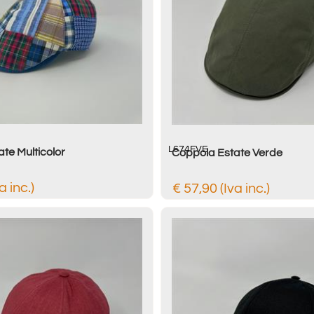
L674FVE
te Multicolor
Coppola Estate Verde
a inc.)
€ 57,90 (Iva inc.)