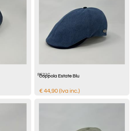
PE21C
Coppola Estate Blu
€ 44,90 (Iva inc.)