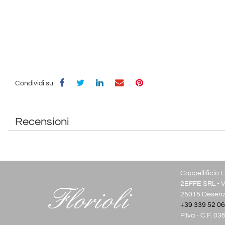
Condividi su
Recensioni
Cappellificio Fl
2EFFE SRL - Vi
25015 Desenza
+39 339 52 06
P.Iva - C.F. 