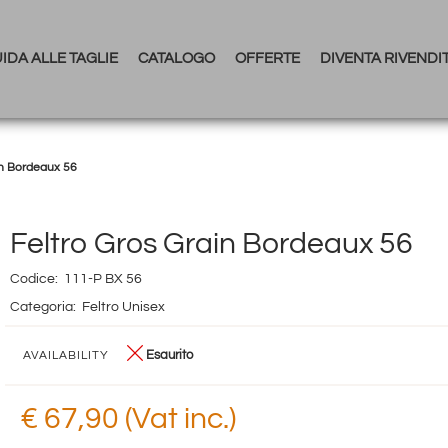
IDA ALLE TAGLIE
CATALOGO
OFFERTE
DIVENTA RIVENDI
in Bordeaux 56
Feltro Gros Grain Bordeaux 56
Codice:
111-P BX 56
Categoria:
Feltro Unisex
Esaurito
AVAILABILITY
€ 67,90 (Vat inc.)