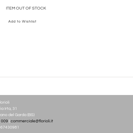
ITEM OUT OF STOCK
Add to Wishlist
orioli
a Irta, 31
no del Garda (BS)
 009
|
commerciale@florioli.it
03667430981