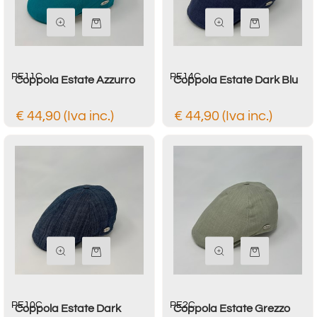
Quantità
Quantità
PE11C
PE14C
Coppola Estate Azzurro
Coppola Estate Dark Blu
€ 44,90 (Iva inc.)
€ 44,90 (Iva inc.)
Quantità
Quantità
PE10C
PE2C
Coppola Estate Dark
Coppola Estate Grezzo