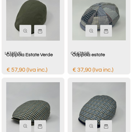
Quantità
Quantità
L674FVE
OE478GR
Coppola Estate Verde
Coppola estate
€ 57,90 (Iva inc.)
€ 37,90 (Iva inc.)
Quantità
Quantità