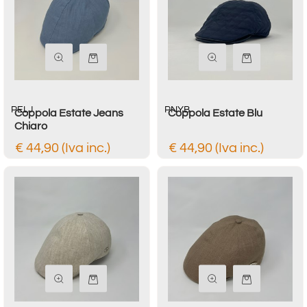
Quantità
Quantità
PELJ
PNYB
Coppola Estate Jeans
Coppola Estate Blu
Chiaro
€ 44,90 (Iva inc.)
€ 44,90 (Iva inc.)
Quantità
Quantità