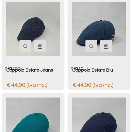
Quantità
Quantità
PE32DD
PE21C
Coppola Estate Jeans
Coppola Estate Blu
€ 44,90 (Iva inc.)
€ 44,90 (Iva inc.)