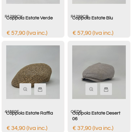
P1299CV
P1299CB
Coppola Estate Verde
Coppola Estate Blu
€ 57,90 (Iva inc.)
€ 57,90 (Iva inc.)
Quantità
Quantità
41860E
OED6
Coppola Estate Raffia
Coppola Estate Desert
06
€ 34,90 (Iva inc.)
€ 37,90 (Iva inc.)