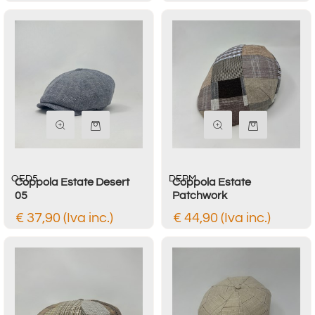
Quantità
Quantità
OED5
DEPM
Coppola Estate Desert
Coppola Estate
05
Patchwork
€ 37,90 (Iva inc.)
€ 44,90 (Iva inc.)