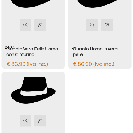
Quantità
Quantità
2167
54
Guanto Vera Pelle Uomo
Guanto Uomo in vera
con Cinturino
pelle
€ 86,90 (Iva inc.)
€ 86,90 (Iva inc.)
Quantità