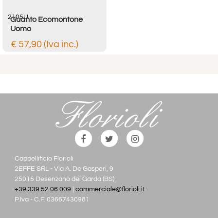
2105U
Guanto Ecomontone
Uomo
€ 57,90 (Iva inc.)
Cappellificio Florioli
2EFFE SRL - Via A. De Gasperi, 9
25015 Desenzano del Garda (BS)
+39 339 52 06 009
|
commerciale@florioli.it
P.Iva - C.F. 03667430981