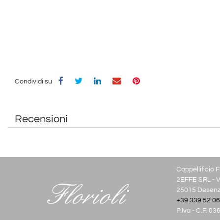
Condividi su
Recensioni
Cappellificio Fl
2EFFE SRL - Vi
25015 Desenza
+39 339 52 06
P.Iva - C.F. 