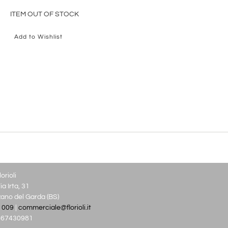
ITEM OUT OF STOCK
Add to Wishlist
orioli
a Irta, 31
no del Garda (BS)
 009
|
commerciale@florioli.it
03667430981