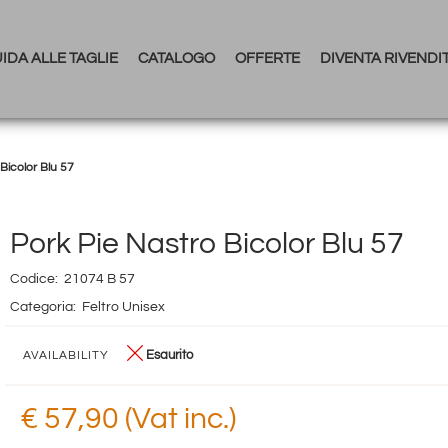
IDA ALLE TAGLIE
CATALOGO
OFFERTE
DIVENTA RIVENDI
Bicolor Blu 57
Pork Pie Nastro Bicolor Blu 57
Codice:
21074 B 57
Categoria:
Feltro Unisex
Esaurito
AVAILABILITY
€ 57,90 (Vat inc.)